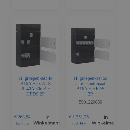
1F groepenkast 4x
1F groepenkast 6x
B16A + 2x ALS
aardlekautomaat
2P 40A 30mA +
B16A + HFDS
HFDS 2P
2P
5901220060
In
In
€
263,54
€
1.251,75
Winkelmand
Winkelmand
Incl. btw
Incl. btw