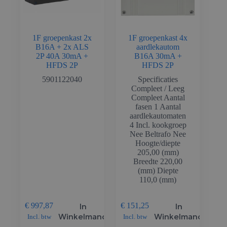
1F groepenkast 2x
1F groepenkast 4x
B16A + 2x ALS
aardlekautom
2P 40A 30mA +
B16A 30mA +
HFDS 2P
HFDS 2P
5901122040
Specificaties
Compleet / Leeg
Compleet Aantal
fasen 1 Aantal
aardlekautomaten
4 Incl. kookgroep
Nee Beltrafo Nee
Hoogte/diepte
205,00 (mm)
Breedte 220,00
(mm) Diepte
110,0 (mm)
In
In
€
997,87
€
151,25
Winkelmand
Winkelmand
Incl. btw
Incl. btw