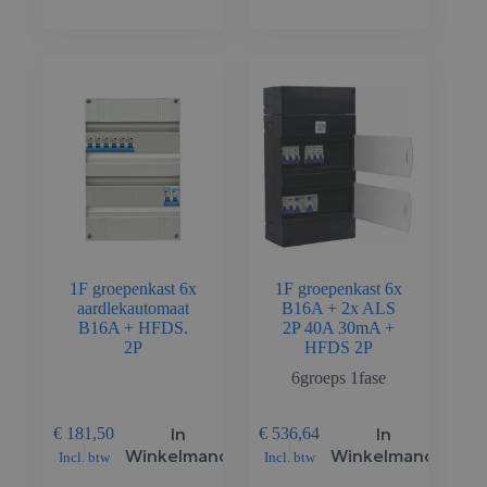
1F groepenkast 6x
1F groepenkast 6x
aardlekautomaat
B16A + 2x ALS
B16A + HFDS.
2P 40A 30mA +
2P
HFDS 2P
6groeps 1fase
In
In
€
181,50
€
536,64
Winkelmand
Winkelmand
Incl. btw
Incl. btw