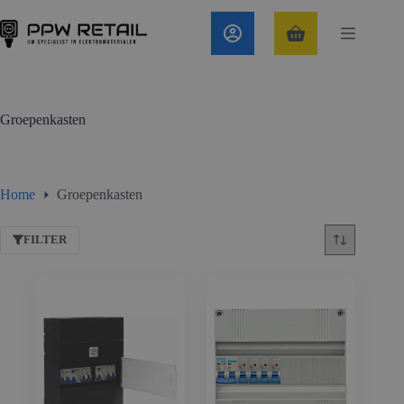
Ga
naar
de
Winkelwagen
inhoud
Groepenkasten
Home
Groepenkasten
FILTER