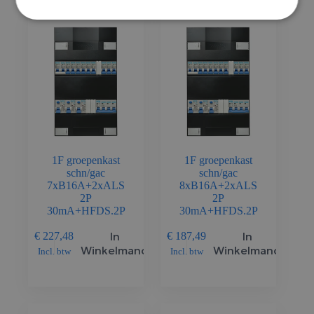
1F groepenkast
1F groepenkast
schn/gac
schn/gac
7xB16A+2xALS
8xB16A+2xALS
2P
2P
30mA+HFDS.2P
30mA+HFDS.2P
In
In
€
227,48
€
187,49
Winkelmand
Winkelmand
Incl. btw
Incl. btw