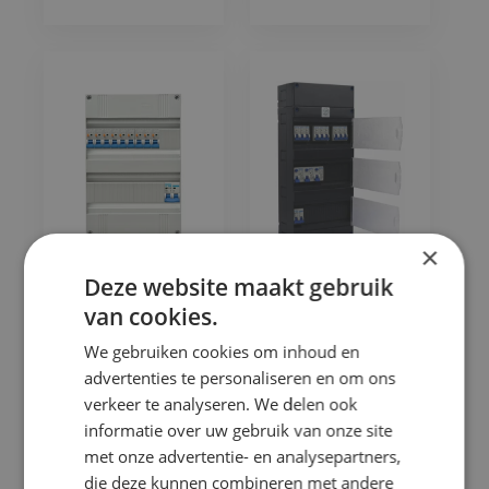
×
Deze website maakt gebruik
1F groepenkast 9x
1F groepenkast 9x
aardlekautomaat
B16A + 3x ALS
van cookies.
B16A + HFDS.
2P 40A 30mA +
2P
HFDS 2P
We gebruiken cookies om inhoud en
5901323090
advertenties te personaliseren en om ons
verkeer te analyseren. We delen ook
informatie over uw gebruik van onze site
In
In
€
284,35
€
439,23
Winkelmand
Winkelmand
met onze advertentie- en analysepartners,
Incl. btw
Incl. btw
die deze kunnen combineren met andere