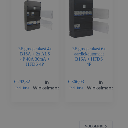
3F groepenkast 4x
3F groepenkast 6x
B16A + 2x ALS
aardlekautomaat
4P 40A 30mA +
B16A + HFDS
HFDS 4P
4P
In
In
€
292,82
€
366,03
Winkelmand
Winkelmand
Incl. btw
Incl. btw
VOLGENDE