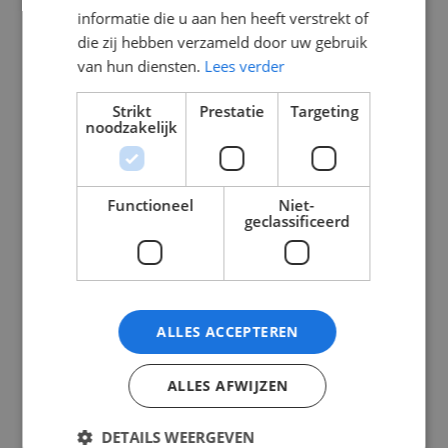
informatie die u aan hen heeft verstrekt of
die zij hebben verzameld door uw gebruik
van hun diensten.
Lees verder
Strikt
Prestatie
Targeting
noodzakelijk
Functioneel
Niet-
geclassificeerd
1F groepenkast
1F groepenkast
9xB16A +
schn/gac
3xALS 2P
6xB16A+2xALS
30mA+ HFDS.2P
2P
30mA+HFDS.2P
ALLES ACCEPTEREN
In
In
€
221,43
€
169,40
ALLES AFWIJZEN
Winkelmand
Winkelmand
Incl. btw
Incl. btw
DETAILS WEERGEVEN