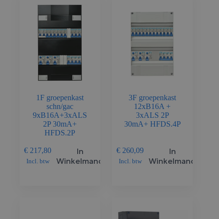
1F groepenkast
3F groepenkast
schn/gac
12xB16A +
9xB16A+3xALS
3xALS 2P
2P 30mA+
30mA+ HFDS.4P
HFDS.2P
In
In
€
217,80
€
260,09
Winkelmand
Winkelmand
Incl. btw
Incl. btw