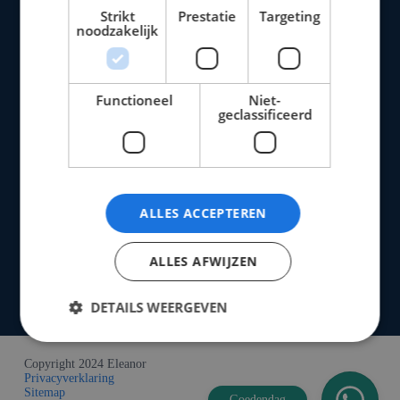
3261RH Oud-Beijerland
Strikt
Prestatie
Targeting
Nederland
noodzakelijk
0646202560
info@ppw
retail.com
Informatie
Klantenservice
Klachtenregeling
Functioneel
Niet-
geclassificeerd
Privacy voorwaarden
Cookies
Retour en refund beleid
Contact
Algemene voorwaarden
ALLES ACCEPTEREN
Onze beloften
Voor 17:00 besteld, morgen in huis
Gratis verzending bij bestellingen vanaf € 250
ALLES AFWIJZEN
Binnen 14 dagen retourgarantie
Info
DETAILS WEERGEVEN
Copyright 2024 Eleanor
Privacyverklaring
Sitemap
Goedendag