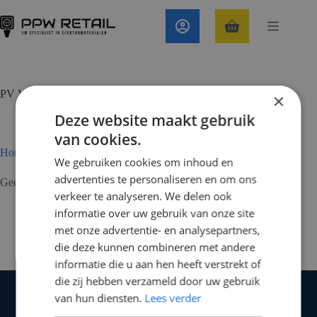
Ga
naar
de
Winkelwagen
inhoud
PV Verdelers
×
Deze website maakt gebruik
van cookies.
Home
Groepenkasten
PV Verdelers
We gebruiken cookies om inhoud en
advertenties te personaliseren en om ons
Geen producten gevonden die aan je selectie voldoen.
verkeer te analyseren. We delen ook
informatie over uw gebruik van onze site
met onze advertentie- en analysepartners,
die deze kunnen combineren met andere
informatie die u aan hen heeft verstrekt of
die zij hebben verzameld door uw gebruik
Contact
van hun diensten.
Lees verder
Croonenburgh 54