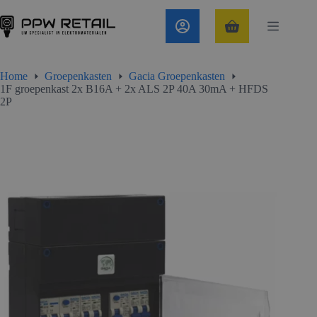
Ga
naar
de
Winkelwagen
inhoud
Home
Groepenkasten
Gacia Groepenkasten
1F groepenkast 2x B16A + 2x ALS 2P 40A 30mA + HFDS
2P