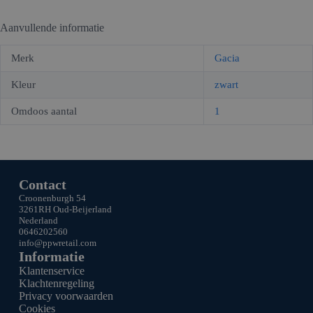
30mA
+
Aanvullende informatie
HFDS
2P
aantal
Merk
Gacia
Kleur
zwart
Omdoos aantal
1
Contact
Croonenburgh 54
3261RH Oud-Beijerland
Nederland
0646202560
info@ppw
retail.com
Informatie
Klantenservice
Klachtenregeling
Privacy voorwaarden
Cookies