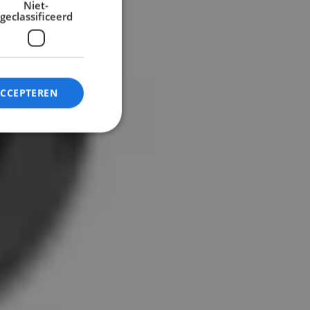
Niet-
geclassificeerd
ACCEPTEREN