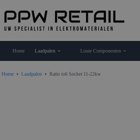
11-
Ga
22kw
naar
aantal
de
inhoud
Home
Laadpalen
Losse Componenten
Home
Laadpalen
Ratio io6 Socket 11-22kw