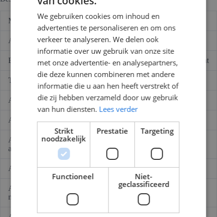
van cookies.
HFDS
2P
We gebruiken cookies om inhoud en
aantal
Montagewijze
Opbouw (stucwerk)
advertenties te personaliseren en om ons
verkeer te analyseren. We delen ook
Aantal fasen
1
informatie over uw gebruik van onze site
Beveiliging
Installatie-/aardlekautomaat
met onze advertentie- en analysepartners,
die deze kunnen combineren met andere
Totaal aantal groepen
4
informatie die u aan hen heeft verstrekt of
die zij hebben verzameld door uw gebruik
Aantal directe groepen
0
van hun diensten.
Lees verder
Aantal lichtgroepen
4
Strikt
Prestatie
Targeting
noodzakelijk
Aantal groepen achter
4
aardlekschakelaar
Aantal aardlekautomaten
0
Functioneel
Niet-
geclassificeerd
Aantal aardlekschakelaars 30
2
mA
Aantal aardlekschakelaars 300