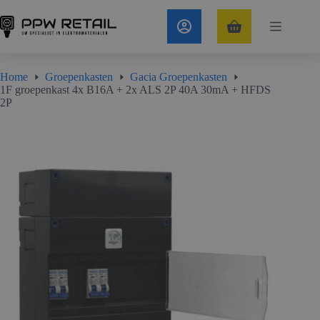
Ga
naar
1F groepenkast 4x B16A + 2x ALS 2P 40A 30mA + HFDS 2P
In Winkelmand
de
Winkelwagen
€
263,54
Incl. btw
inhoud
Home
Groepenkasten
Gacia Groepenkasten
1F groepenkast 4x B16A + 2x ALS 2P 40A 30mA + HFDS
2P