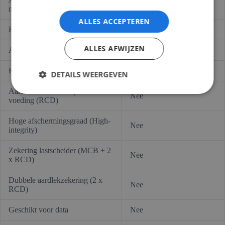
0
mA
ALLES ACCEPTEREN
Bescherming hoofdschakelaar
Nee
ALLES AFWIJZEN
Aantal polen hoofdschakelaar
2
Hoofdschakelaar – nom. stroom
40 A (Ampère)
DETAILS WEERGEVEN
Aardlekschakelaar op de
Nee
voeding (RCD)
Hoge afschermingsgraad (High-
Nee
integrity)
Zekering lastscheider (MCB + 2
Nee
x RCD)
Dubbele aardlekzekering (2 x
Nee
RCD)
Geschikt voor data
Nee