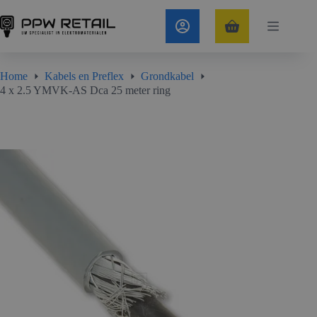
Ga
naar
4 x 2.5 YMVK-AS Dca 25 meter ring
In Winkelmand
de
Winkelwagen
€
92,57
Incl. btw
inhoud
Home
Kabels en Preflex
Grondkabel
4 x 2.5 YMVK-AS Dca 25 meter ring