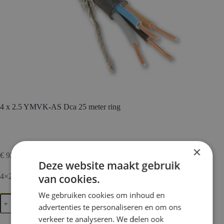
4 x 2.5 YMVK-AS Dca 25 meter ring
×
€
92,57
Incl. btw
Deze website maakt gebruik
4×2.5mm² YMVKAS 25m ring grondkabel
van cookies.
We gebruiken cookies om inhoud en
4
In Winkelmand
x
advertenties te personaliseren en om ons
2.5
verkeer te analyseren. We delen ook
YMVK-