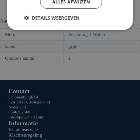
ALLES AFWIJZEN
DETAILS WEERGEVEN
Aanvullende informatie
Merk
Waskönig + Walter
Kleur
grijs
Omdoos aantal
1
Contact
Croonenburgh 54
3261RH Oud-Beijerland
Nederland
0646202560
info@ppw
retail.com
Informatie
Klantenservice
Klachtenregeling