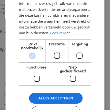
informatie over uw gebruik van onze site
AS
Voor 17:00 besteld is morgen in huis
Dca
Gratis verzending bij bestellingen vanaf € 250
met onze advertentie- en analysepartners,
25
Zorgeloos kopen met onze 14 dagen retourgarantie.
die deze kunnen combineren met andere
meter
ring
informatie die u aan hen heeft verstrekt of
aantal
die zij hebben verzameld door uw gebruik
Beschrijving
van hun diensten.
Lees verder
Strikt
Prestatie
Targeting
noodzakelijk
Specificaties
Aantal aders
4
Functioneel
Niet-
geclassificeerd
Aderdikte
2,50 (mm²)
Type kabel/snoer
YMVK-AS
Lengte
25,00 (meter)
ALLES ACCEPTEREN
Brandklasse
Dca