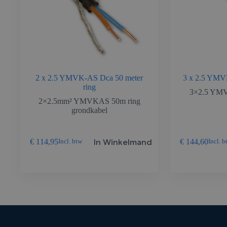
2 x 2.5 YMVK-AS Dca 50 meter
3 x 2.5 YMVK
ring
3×2.5 YMV
2×2.5mm² YMVKAS 50m ring
grondkabel
In Winkelmand
€
114,95
€
144,60
Incl. btw
Incl. b