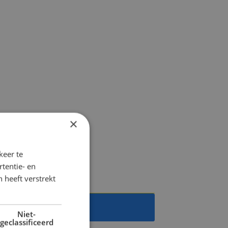
×
keer te
tentie- en
 heeft verstrekt
Niet-
geclassificeerd