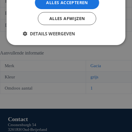
Hoogte/diepte
330,00 (mm)
ALLES ACCEPTEREN
Breedte
220,00 (mm)
ALLES AFWIJZEN
Diepte
110,0 (mm)
DETAILS WEERGEVEN
Aanvullende informatie
Merk
Gacia
Kleur
grijs
Omdoos aantal
1
Contact
Croonenburgh 54
3261RH Oud-Beijerland