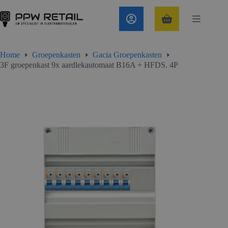
Ga
naar
de
Winkelwagen
inhoud
Home
Groepenkasten
Gacia Groepenkasten
3F groepenkast 9x aardlekautomaat B16A + HFDS. 4P