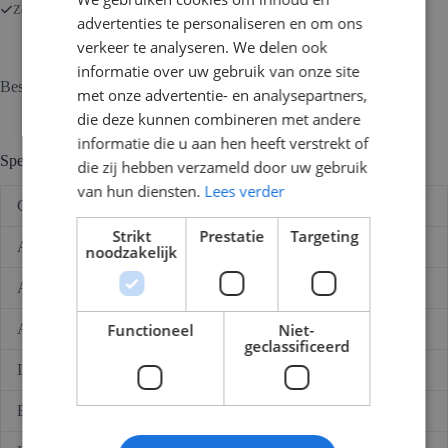
HFDS.
Zorgeloos kopen met onze 14 dagen retourgarantie.
advertenties te personaliseren en om ons
4P
aantal
verkeer te analyseren. We delen ook
informatie over uw gebruik van onze site
Beschrijving
met onze advertentie- en analysepartners,
die deze kunnen combineren met andere
informatie die u aan hen heeft verstrekt of
Specificaties
die zij hebben verzameld door uw gebruik
van hun diensten.
Lees verder
Compleet / Leeg
Compleet
Strikt
Prestatie
Targeting
Aantal modulen
24
noodzakelijk
Aantal fasen
3
Functioneel
Niet-
Aantal aardlekautomaten
9
geclassificeerd
Incl. kookgroep
Nee
Beltrafo
Nee