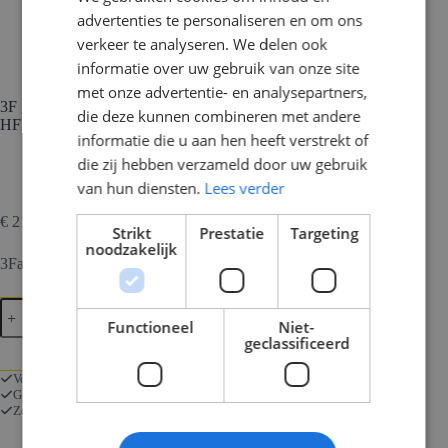
advertenties te personaliseren en om ons
verkeer te analyseren. We delen ook
informatie over uw gebruik van onze site
met onze advertentie- en analysepartners,
3F groepenkast 6xB16A + 2xALS 2P 30mA+ Kook+
die deze kunnen combineren met andere
HFDS.4P
informatie die u aan hen heeft verstrekt of
die zij hebben verzameld door uw gebruik
van hun diensten.
Lees verder
€
211,75
Incl. btw
Strikt
Prestatie
Targeting
noodzakelijk
3Fase groepenkast 6 groeps met 1x fornuisgroep
3F
In Winkelmand
groepenkast
Functioneel
Niet-
6xB16A
geclassificeerd
+
2xALS
Voor 17:00 besteld is morgen in huis
2P
Gratis verzending bij bestellingen vanaf € 250
30mA+
Zorgeloos kopen met onze 14 dagen retourgarantie.
Kook+
HFDS.4P