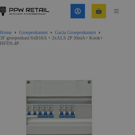
Ga
naar
de
Winkelwagen
inhoud
Home
Groepenkasten
Gacia Groepenkasten
3F groepenkast 6xB16A + 2xALS 2P 30mA+ Kook+
HFDS.4P