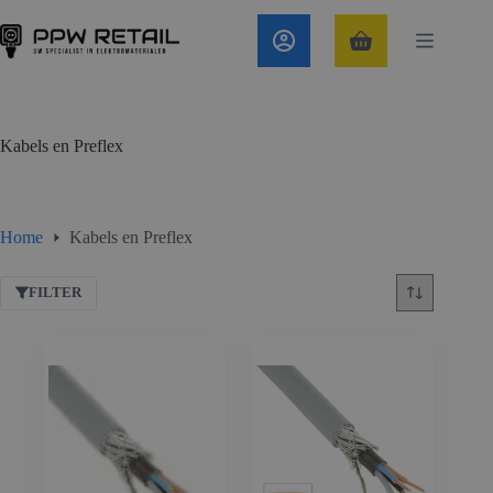
Ga
naar
de
Winkelwagen
inhoud
Kabels en Preflex
Home
Kabels en Preflex
FILTER