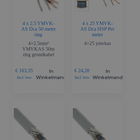
4 x 2.5 YMVK-
4 x 25 YMVK-
AS Dca 50 meter
AS Dca HSP Per
ring
meter
4×2.5mm²
4×25 ymvkas
YMVKAS 50m
ring grondkabel
In
In
€
163,35
€
24,20
Winkelmand
Winkelmand
Incl. btw
Incl. btw