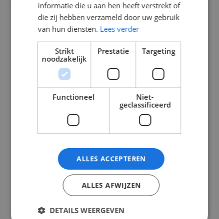
informatie die u aan hen heeft verstrekt of
die zij hebben verzameld door uw gebruik
van hun diensten.
Lees verder
Strikt
Prestatie
Targeting
5 x 2.5 YMVK
5 x 2.5 YMVK
noodzakelijk
Dca 20 meter ring
Dca 50 meter ring
5×2.5mm² 20m
5×2.5mm² 50m
ring
ring
Functioneel
Niet-
geclassificeerd
In
In
€
62,92
€
123,42
Winkelmand
Winkelmand
Incl. btw
Incl. btw
ALLES ACCEPTEREN
ALLES AFWIJZEN
DETAILS WEERGEVEN