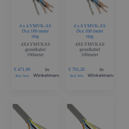
4 x 4 YMVK-AS
4 x 6 YMVK-AS
Dca 100 meter
Dca 100 meter
ring
ring
4X4 YMVKAS
4X6 YMVKAS
grondkabel
grondkabel
100meter
100meter
In
In
€
471,90
€
701,20
Winkelmand
Winkelmand
Incl. btw
Incl. btw