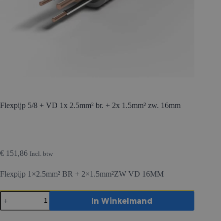
Flexpijp 5/8 + VD 1x 2.5mm² br. + 2x 1.5mm² zw. 16mm
€
151,86
Incl. btw
Flexpijp 1×2.5mm² BR + 2×1.5mm²ZW VD 16MM
Flexpijp
In Winkelmand
5/8
+
VD