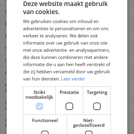
Deze website maakt gebruik
van cookies.
Uitvoering brandvertragend
Nee
We gebruiken cookies om inhoud en
Buigweerstand
Flexibel
advertenties te personaliseren en om ons
verkeer te analyseren. We delen ook
Drukvastheidsklasse
Medium (klasse 3)
informatie over uw gebruik van onze site
Slagvastheid
Zwaar (klasse 4)
met onze advertentie- en analysepartners,
die deze kunnen combineren met andere
Inbouwmontage (stucwerk)
Ja
informatie die u aan hen heeft verstrekt of
die zij hebben verzameld door uw gebruik
Opbouw (stucwerk)
Ja
van hun diensten.
Lees verder
Geschikt voor installatie op
Ja
hout
Strikt
Prestatie
Targeting
noodzakelijk
Geschikt voor holle wand
Ja
montage
Functioneel
Niet-
Geschikt voor verwerking in
Ja
geclassificeerd
beton