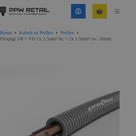
Ga
naar
de
Winkelwagen
inhoud
Home
Kabels en Preflex
Preflex
Flexpijp 5/8 + VD 1x 2.5mm² br. + 2x 1.5mm² zw. 16mm