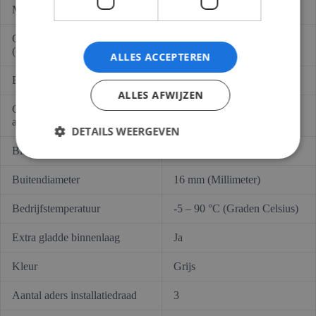
Machine- en systeeminstallatie
Ja
Ondervloerinstallatie
Ja
(estriklaag)
ALLES ACCEPTEREN
Buiteninstallatie
Nee
ALLES AFWIJZEN
Geschikt voor verwerking in
Nee
aarde/ondergrond
DETAILS WEERGEVEN
Binnendiameter
10,6000 mm (Millimeter)
Buitendiameter
16 mm (Millimeter)
Bedrijfstemperatuur
-5 – 90 °C (Graden Celsius)
Extra gladde binnenlaag
Ja
Kleur
Grijs
Aantal aders installatiedraad
3