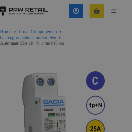
Ga
naar
de
Winkelwagen
inhoud
Home
Losse Componenten
Gacia groepenkast onderdelen
Automaat 25A 1P+N 1 mod C kar