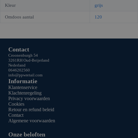
Kleur
grijs
Omdoos aantal
120
Contact
Croonenburgh 54
3261RH Oud-Beijerland
Nederland
0646202560
info@ppw
retail.com
Informatie
Klantenservice
Klachtenregeling
Privacy voorwaarden
Cookies
Retour en refund beleid
Contact
Algemene voorwaarden
Onze beloften