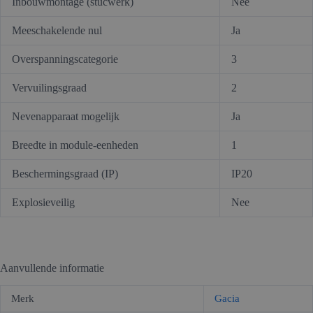
Inbouwmontage (stucwerk)
Nee
Meeschakelende nul
Ja
Overspanningscategorie
3
Vervuilingsgraad
2
Nevenapparaat mogelijk
Ja
Breedte in module-eenheden
1
Beschermingsgraad (IP)
IP20
Explosieveilig
Nee
Aanvullende informatie
Merk
Gacia