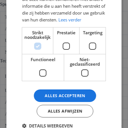
Specificaties
informatie die u aan hen heeft verstrekt of
die zij hebben verzameld door uw gebruik
Type
Automaat
van hun diensten.
Lees verder
Aantal polen
1P + N
Strikt
Prestatie
Targeting
noodzakelijk
Uitschakelkarakteristiek
C
Nom. stroom
25,00 (A)
Functioneel
Niet-
Technische gegevens
geclassificeerd
74 mm
Inbouwdiepte
(Millimeter)
Uitschakelkarakteristiek
C
ALLES ACCEPTEREN
Aantal polen (totaal)
2
ALLES AFWIJZEN
Aantal beveiligde polen
1
DETAILS WEERGEVEN
Nom. (meet)stroom
25 A (Ampère)