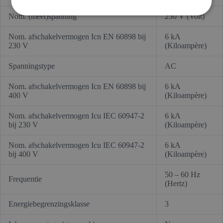
Nom. (meet)spanning
230 V (Volt)
Nom. afschakelvermogen Icn EN 60898 bij
6 kA
230 V
(Kiloampère)
Spanningstype
AC
Nom. afschakelvermogen Icn EN 60898 bij
6 kA
400 V
(Kiloampère)
Nom. afschakelvermogen Icu IEC 60947-2
6 kA
bij 230 V
(Kiloampère)
Nom. afschakelvermogen Icu IEC 60947-2
6 kA
bij 400 V
(Kiloampère)
50 – 60 Hz
Frequentie
(Hertz)
Energiebegrenzingsklasse
3