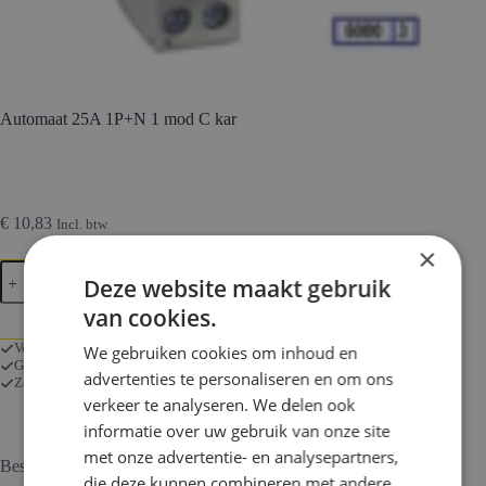
Automaat 25A 1P+N 1 mod C kar
€
10,83
Incl. btw
×
Automaat
In Winkelmand
Deze website maakt gebruik
25A
1P+N
van cookies.
1
mod
Voor 17:00 besteld is morgen in huis
We gebruiken cookies om inhoud en
C
Gratis verzending bij bestellingen vanaf € 250
advertenties te personaliseren en om ons
kar
Zorgeloos kopen met onze 14 dagen retourgarantie.
aantal
verkeer te analyseren. We delen ook
informatie over uw gebruik van onze site
met onze advertentie- en analysepartners,
Beschrijving
die deze kunnen combineren met andere