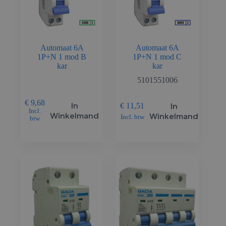
Automaat 6A
Automaat 6A
1P+N 1 mod B
1P+N 1 mod C
kar
kar
5101551006
€
9,68
In
In
€
11,51
Incl.
Winkelmand
Winkelmand
Incl. btw
btw