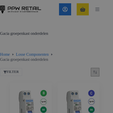
Ga
naar
de
Winkelwagen
inhoud
Gacia groepenkast onderdelen
Home
Losse Componenten
Gacia groepenkast onderdelen
FILTER