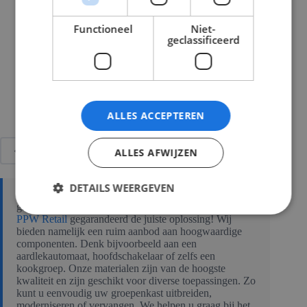
80A 4P 4 mod
Functioneel
Niet-
geclassificeerd
In
€
42,35
Winkelmand
Incl. btw
ALLES ACCEPTEREN
VORIGE
ALLES AFWIJZEN
DETAILS WEERGEVEN
Bent u op zoek naar nieuwe onderdelen voor uw Gacia
groepenkast? Dan vindt u binnen het assortiment van
PPW Retail
gegarandeerd de juiste oplossing! Wij
bieden namelijk een ruim aanbod aan hoogwaardige
componenten. Denk bijvoorbeeld aan een
aardlekautomaat, hoofdschakelaar of zelfs een
kookgroep. Onze materialen zijn van de hoogste
kwaliteit en zijn geschikt voor diverse toepassingen. Zo
kunt u eenvoudig uw groepenkast uitbreiden,
moderniseren of vervangen. We helpen u graag bij het