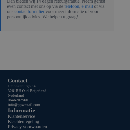
Dan bieden wij 14 dagen retourgarantie. Neem gerust
even contact met ons op via de
telefoon
,
e-mail
of via
ons
contactformulier
voor meer informatie of voor
persoonlijk advies. We helpen u graag!
Contact
Croonenburgh 54
3261RH Oud-Beijerland
Nederland
0646202560
info@ppw
retail.com
Informatie
Klantenservice
Klachtenregeling
Privacy voorwaarden