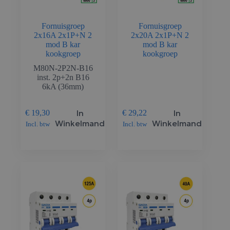
Fornuisgroep
Fornuisgroep
2x16A 2x1P+N 2
2x20A 2x1P+N 2
mod B kar
mod B kar
kookgroep
kookgroep
M80N-2P2N-B16
inst. 2p+2n B16
6kA (36mm)
In
In
€
19,30
€
29,22
Winkelmand
Winkelmand
Incl. btw
Incl. btw