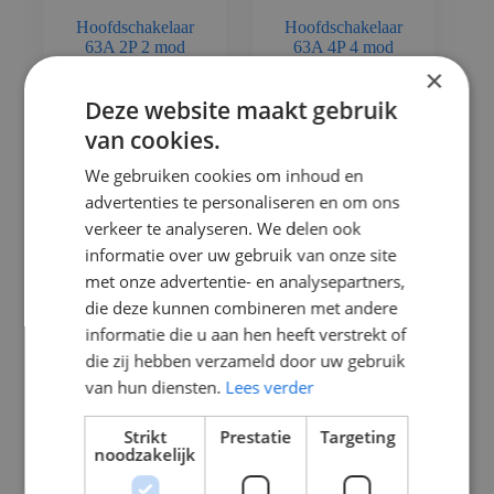
Hoofdschakelaar
Hoofdschakelaar
63A 2P 2 mod
63A 4P 4 mod
×
5202200063
Deze website maakt gebruik
In
In
van cookies.
€
13,31
€
25,41
Winkelmand
Winkelmand
Incl. btw
Incl. btw
We gebruiken cookies om inhoud en
advertenties te personaliseren en om ons
verkeer te analyseren. We delen ook
informatie over uw gebruik van onze site
met onze advertentie- en analysepartners,
die deze kunnen combineren met andere
informatie die u aan hen heeft verstrekt of
die zij hebben verzameld door uw gebruik
van hun diensten.
Lees verder
Strikt
Prestatie
Targeting
noodzakelijk
Hoofdschakelaar