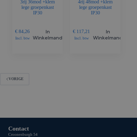
3rij 36mod +klem
4rij 48mod +klem
lege groepenkast
lege groepenkast
IP30
IP30
In
In
€
84,26
€
117,21
Winkelmand
Winkelmand
Incl. btw
Incl. btw
VORIGE
Contact
Croonenburgh 54