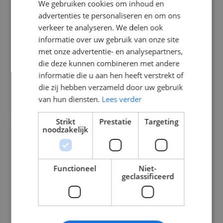
We gebruiken cookies om inhoud en
advertenties te personaliseren en om ons
Automaat 25A 4P
Fornuisgroep
4 mod C kar
2x20A 2x1P+N 2
verkeer te analyseren. We delen ook
10kA
mod B kar
informatie over uw gebruik van onze site
kookgroep
5101480025
met onze advertentie- en analysepartners,
die deze kunnen combineren met andere
In
In
€
38,66
€
29,22
informatie die u aan hen heeft verstrekt of
Winkelmand
Winkelmand
Incl. btw
Incl. btw
die zij hebben verzameld door uw gebruik
van hun diensten.
Lees verder
Strikt
Prestatie
Targeting
noodzakelijk
Functioneel
Niet-
geclassificeerd