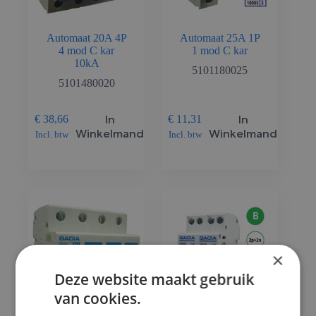
Automaat 20A 4P
Automaat 25A 1P
4 mod C kar
1 mod C kar
10kA
5101180025
5101480020
In
In
€
38,66
€
11,31
Winkelmand
Winkelmand
Incl. btw
Incl. btw
×
Deze website maakt gebruik
van cookies.