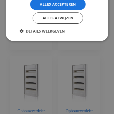
Opbouwverdeler
Opbouwverdeler
ALLES ACCEPTEREN
1rij 12mod +klem
2rij 24mod +klem
lege groepenkast
lege groepenkast
IP30
IP30
ALLES AFWIJZEN
DETAILS WEERGEVEN
In
In
€
54,79
€
41,14
Winkelmand
Winkelmand
Incl. btw
Incl. btw
Opbouwverdeler
Opbouwverdeler