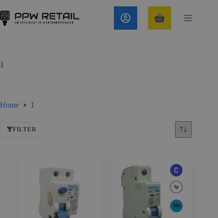
Ga
naar
de
Winkelwagen
inhoud
1
Home
1
FILTER