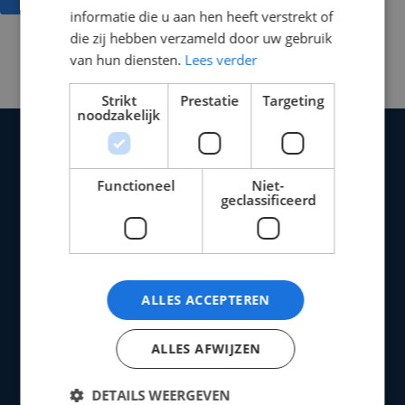
informatie die u aan hen heeft verstrekt of
die zij hebben verzameld door uw gebruik
van hun diensten.
Lees verder
Strikt
Prestatie
Targeting
noodzakelijk
Contact
Croonenburgh 54
3261RH Oud-Beijerland
Functioneel
Niet-
Nederland
geclassificeerd
0646202560
info@ppw
retail.com
Informatie
Klantenservice
Klachtenregeling
Privacy voorwaarden
ALLES ACCEPTEREN
Cookies
Retour en refund beleid
Contact
ALLES AFWIJZEN
Algemene voorwaarden
Onze beloften
DETAILS WEERGEVEN