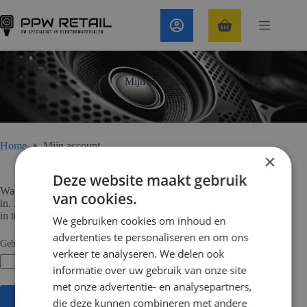
Ga
naar
de
Winkelwagen
inhoud
Mijn account
Home
Mijn account
×
Deze website maakt gebruik
Wachtwoord vergeten? Voer je gebruikersnaam of e-mailadres
van cookies.
in. Je ontvangt een link via e-mail om een nieuw wachtwoord
in te stellen.
We gebruiken cookies om inhoud en
advertenties te personaliseren en om ons
Vereist
Gebruikersnaam of e-mail
*
verkeer te analyseren. We delen ook
informatie over uw gebruik van onze site
met onze advertentie- en analysepartners,
Reset wachtwoord
die deze kunnen combineren met andere